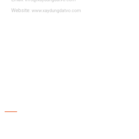
Website:
www.xaydungdatvo.com
CHÍNH SÁCH
Chính sách bảo mật
Chính sách vận chuyển