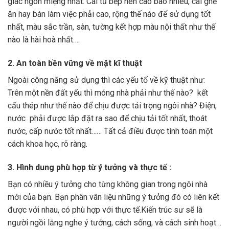
giác ngon miệng nhất. Cái tủ bếp nên cao bao nhiêu, cái ghế
ăn hay bàn làm việc phải cao, rộng thế nào để sử dụng tốt
nhất, màu sắc trần, sàn, tường kết hợp màu nội thất như thế
nào là hài hoà nhất….
2. An toàn bền vững về mặt kĩ thuật
Ngoài công năng sử dụng thì các yếu tố về kỹ thuật như:
Trên một nền đất yếu thì móng nhà phải như thế nào? kết
cấu thép như thế nào để chịu được tải trọng ngôi nhà? Điện,
nước phải được lắp đặt ra sao để chịu tải tốt nhất, thoát
nước, cấp nước tốt nhất…… Tất cả điều được tính toán một
cách khoa học, rõ ràng.
3. Hình dung phù hợp từ ý tưởng và thực tế :
Bạn có nhiều ý tưởng cho từng không gian trong ngôi nhà
mới của bạn. Bạn phân vân liệu những ý tưởng đó có liên kết
được với nhau, có phù hợp với thực tế.Kiến trúc sư sẽ là
người ngồi lắng nghe ý tưởng, cách sống, và cách sinh hoạt…