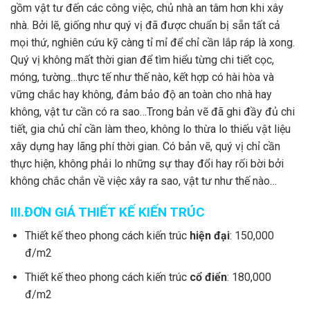
gồm vật tư đến các công việc, chủ nhà an tâm hơn khi xây
nhà. Bởi lẽ, giống như quý vị đã được chuẩn bị sẵn tất cả
mọi thứ, nghiên cứu kỹ càng tỉ mỉ để chỉ cần lắp ráp là xong.
Quý vị không mất thời gian để tìm hiểu từng chi tiết cọc,
móng, tường…thực tế như thế nào, kết hợp có hài hòa và
vững chắc hay không, đảm bảo độ an toàn cho nhà hay
không, vật tư cần có ra sao…Trong bản vẽ đã ghi đầy đủ chi
tiết, gia chủ chỉ cần làm theo, không lo thừa lo thiếu vật liệu
xây dựng hay lãng phí thời gian. Có bản vẽ, quý vị chỉ cần
thực hiện, không phải lo những sự thay đổi hay rối bời bởi
không chắc chắn về việc xây ra sao, vật tư như thế nào…
III.ĐƠN GIÁ THIẾT KẾ KIẾN TRÚC
Thiết kế theo phong cách kiến trúc
hiện đại
: 150,000
đ/m2
Thiết kế theo phong cách kiến trúc
cổ điển
: 180,000
đ/m2