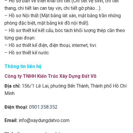
– Hồ sơ bản vẽ triển khai chi tiết (Chi tiết vệ sinh, chi tiết
thang, chi tiết lan can tay vịn, chi tiết gờ phào….).
– Hồ sơ Nội thất (Mặt bằng lát sàn, mặt bằng trần những
phòng đặc biệt, mặt bằng kê đồ nội thất).
– Hồ sơ thiết kế kết cấu, bóc tách khối lượng thép cần theo
từng giai đoạn.
– Hồ sơ thiết kế điện, điện thoại, internet, tivi.
– Hồ sơ thiết kế nước.
Thông tin liên hệ
Công ty TNHH Kiến Trúc Xây Dựng Đất Võ
Địa chỉ:
156/1 Lê Lai, phường Bến Thành, Thành phố Hồ Chí
Minh
Điện thoại:
0901.358.352
Email:
info@xaydungdatvo.com