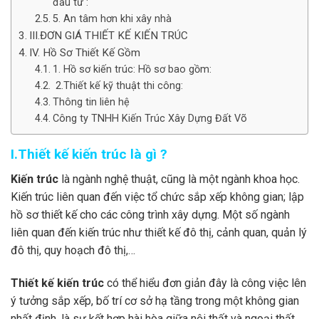
đầu tư :
5. An tâm hơn khi xây nhà
III.ĐƠN GIÁ THIẾT KẾ KIẾN TRÚC
IV. Hồ Sơ Thiết Kế Gồm
1. Hồ sơ kiến trúc: Hồ sơ bao gồm:
2.Thiết kế kỹ thuật thi công:
Thông tin liên hệ
Công ty TNHH Kiến Trúc Xây Dựng Đất Võ
I.Thiết kế kiến trúc là gì ?
Kiến trúc
là ngành nghệ thuật, cũng là một ngành khoa học.
Kiến trúc liên quan đến việc tổ chức sắp xếp không gian; lập
hồ sơ thiết kế cho các công trình xây dựng. Một số ngành
liên quan đến kiến trúc như thiết kế đô thị, cảnh quan, quản lý
đô thị, quy hoạch đô thị,…
Thiết kế kiến trúc
có thể hiểu đơn giản đây là công việc lên
ý tưởng sắp xếp, bố trí cơ sở hạ tầng trong một không gian
nhất định, là sự kết hợp hài hòa giữa nội thất và ngoại thất,