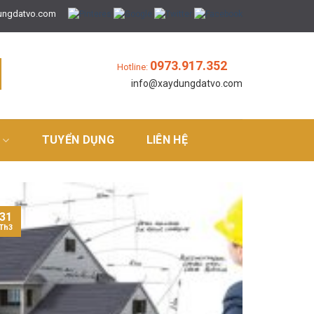
ungdatvo.com
0973.917.352
Hotline:
info@xaydungdatvo.com
Á
TUYỂN DỤNG
LIÊN HỆ
31
Th3