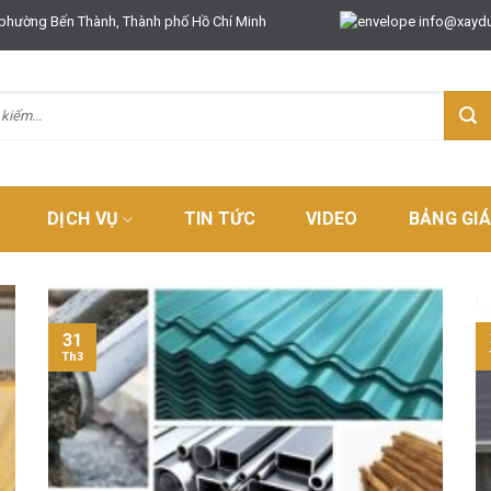
 phường Bến Thành, Thành phố Hồ Chí Minh
info@xayd
DỊCH VỤ
TIN TỨC
VIDEO
BẢNG GI
31
Th3